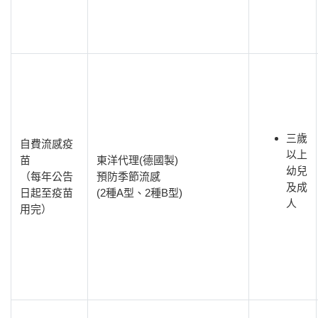
三歲
自費流感疫
以上
苗
東洋代理(德國製)
幼兒
（每年公告
預防季節流感
及成
日起至疫苗
(2種A型、2種B型)
人
用完）