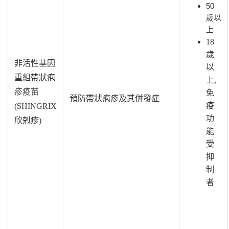
50
歲以
上
18
歲
非活性基因
以
重組帶狀疱
上,
疹疫苗
免
預防帶狀疱疹及其併發症
疫
(SHINGRIX
功
欣剋疹
)
能
受
抑
制
者