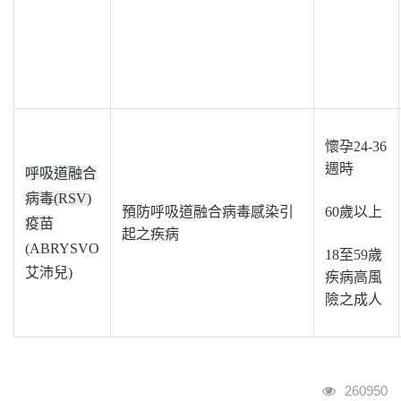
懷孕
24-36
週時
呼吸道融合
病毒
(RSV)
預防呼吸道融合病毒感染引
60
歲以上
疫苗
起之疾病
(ABRYSVO
18
至
59
歲
艾沛兒
)
疾病高風
險之成人
瀏覽人次
260950