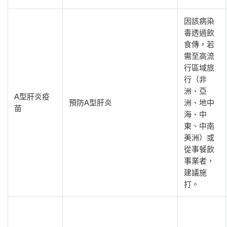
因該病染
毒透過飲
食傳，若
需至高流
行區域旅
行（非
洲、亞
A型肝炎疫
預防A型肝炎
洲、地中
苗
海、中
東、中南
美洲）或
從事餐飲
事業者，
建議施
打。