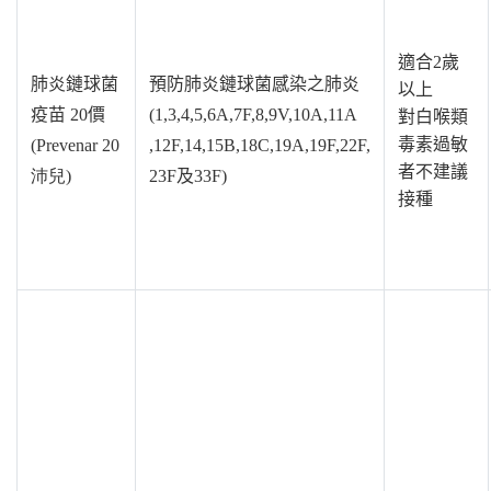
適合2歲
肺炎鏈球菌
預防肺炎鏈球菌感染之肺炎
以上
疫苗 20價
(1,3,4,5,6A,7F,8,9V,10A,11A
對白喉類
毒素過敏
(Prevenar 20
,12F,14,15B,
18C,19A,19F,22F,
者不建
議
沛兒
)
23F
及33F)
接種