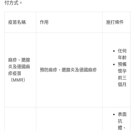
付方式。
疫苗名稱
作用
施打條件
任何
年齡
麻疹、腮腺
預備
炎及德國麻
預防麻疹、腮腺炎及德國麻疹
懷孕
疹疫苗
前三
（MMR）
個月
表面
抗
體、