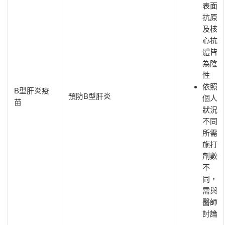
表面
抗原
及核
心抗
體皆
為陰
性
依照
B型肝炎疫
預防B型肝炎
個人
苗
狀況
不同
所需
施打
劑數
不
同，
需與
醫師
討論