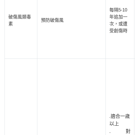
每隔5-10
破傷風類毒
年追加一
預防破傷風
素
次，或遭
受創傷時
.適合一歲
以上
.對