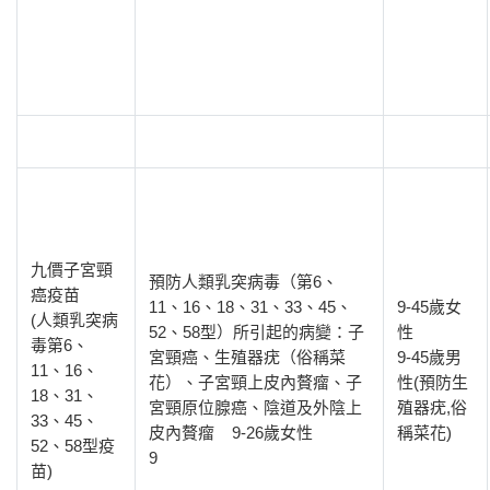
九價子宮頸
預防人類乳突病毒（第6、
癌疫苗
11、16、18、31、33、45、
9-45歲女
(人類乳突病
52、58型）所引起的病變：子
性
毒第6、
宮頸癌、生殖器疣（俗稱菜
9-45歲男
11、16、
花）、子宮頸上皮內贅瘤、子
性(預防生
18、31、
宮頸原位腺癌、陰道及外陰上
殖器疣,俗
33、45、
皮內贅瘤 9-26歲女性
稱菜花)
52、58型疫
9
苗)