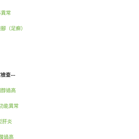
科異常
港腳（足癬）
檢查---
固醇過高
功能異常
型肝炎
酸過高