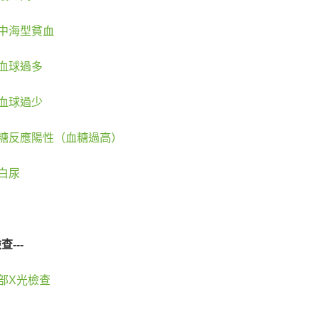
中海型貧血
血球過多
血球過少
糖反應陽性（血糖過高）
白尿
---
部X光檢查