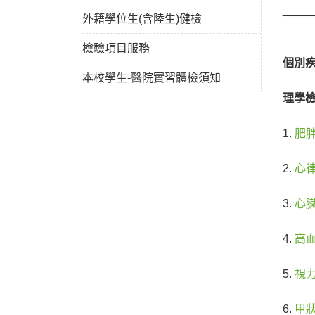
_____
外籍學位生(含陸生)健檢
檢驗項目服務
個別
本校學生-醫院實習體檢須知
理學檢查
1.
肥
2.
心
3.
心
4.
高
5.
視
6.
甲