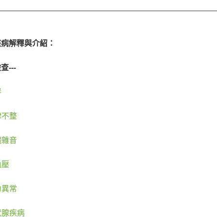
_________________________________________________
疾病解釋與介紹：
---
胖
律不整
臟雜音
血壓
力異常
狀腺疾病