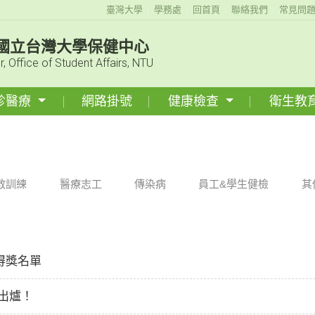
:::
臺灣大學
學務處
回首頁
聯絡我們
常見問
國立台灣大學保健中心
r, Office of Student Affairs, NTU
診醫療
網路掛號
健康檢查
衛生教
救訓練
醫療志工
傳染病
員工&學生健檢
其
得獎名單
單出爐！