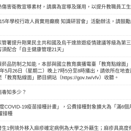
熱傷害衛教宣導素材，請廣為宣導及運用，以提升教職員工生
15年學校行政人員實用癲癇 知識研習會」活動辦法，請鼓
管署提升剛果民主共和國及烏干達旅遊疫情建議等級為第三級「警
須配合「自主健康管理21天」
興菸品防制之知能，本部與國立教育廣播電臺「教育點線面」
5月26日（星期二）晚上7時5分至8時播出，請依所在地查詢收聽頻率
育點線面」節目網站（https://gov.tw/vfv）收聽。
病毒知多少？
5年度COVID-19疫苗接種計畫」，公費接種對象擴大為「滿
躍接種
發生1例境外移入麻疹確定病例為大學之外籍生；麻疹具高度