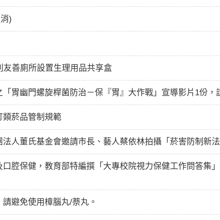
消)
別友善廁所設置生理用品共享盒
之「胃幽門螺旋桿菌防治－保『胃』大作戰」宣導影片1份，
訂類菸品管制規範
團法人董氏基金會邀請市長、藝人蔡依林拍攝「菸害防制新法
及口腔保健，教育部特編撰「大專校院視力保健工作問答集」
請避免使用樟腦丸/萘丸。