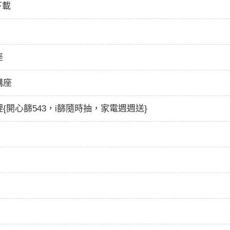
下載
座
講座
開心篩543，i篩隨時抽，家電週週送}