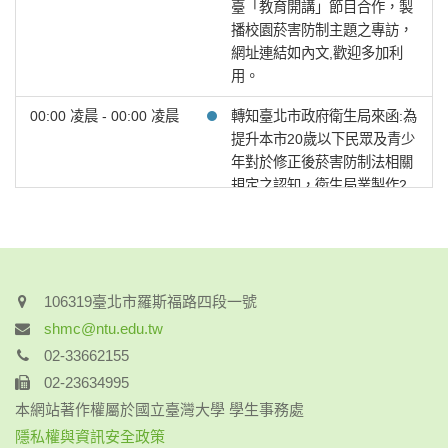
臺「教育開講」節目合作，製
播校園菸害防制主題之專訪，
或
網址連結如內文,歡迎多加利
用。
~
00:00 凌晨 - 00:00 凌晨
轉知臺北市政府衛生局來函:​為
提升本市20歲以下民眾及青少
年對於修正後菸害防制法相關
搜尋
規定之認知，衛生局業製作2
支30秒動畫短片。
https://reurl.cc/6dDa9V
00:00 凌晨 - 00:00 凌晨
轉知:衛生福利部國民健康署製
作電子煙防制宣導相關宣導素
106319臺北市羅斯福路四段一號
材
shmc@ntu.edu.tw
02-33662155
00:00 凌晨 - 00:00 凌晨
轉知衛生福利部:防治性騷擾宣
導影片
02-23634995
本網站著作權屬於國立臺灣大學 學生事務處
2026年2月13日
星期五
隱私權與資訊安全政策