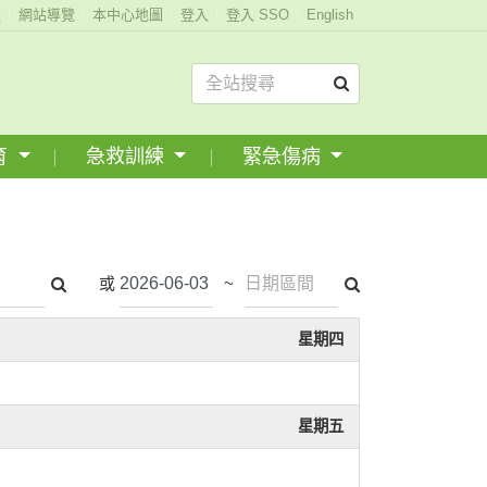
題
網站導覽
本中心地圖
登入
登入 SSO
English
育
急救訓練
緊急傷病
或
~
星期四
星期五