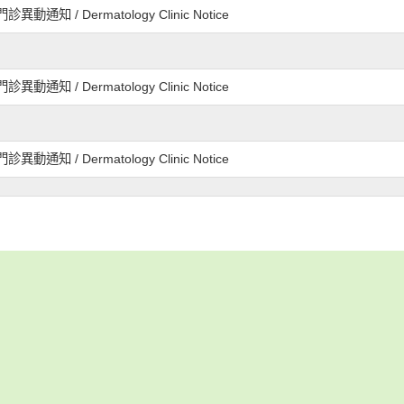
動通知 / Dermatology Clinic Notice
動通知 / Dermatology Clinic Notice
動通知 / Dermatology Clinic Notice
動通知 / Dermatology Clinic Notice
動通知 / Dermatology Clinic Notice
2026
2026
Wednesday
Saturday
Aug
Jun
08
03
動通知 / Dermatology Clinic Notice