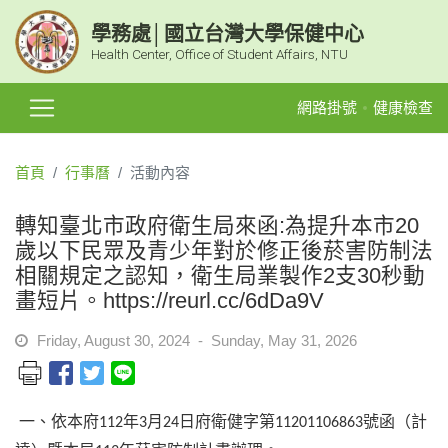
學務處│國立台灣大學保健中心
Health Center, Office of Student Affairs, NTU
網路掛號
健康檢查
首頁
行事曆
活動內容
轉知臺北市政府衛生局來函:​為提升本市20
歲以下民眾及青少年對於修正後菸害防制法
相關規定之認知，衛生局業製作2支30秒動
畫短片。https://reurl.cc/6dDa9V
Friday, August 30, 2024 - Sunday, May 31, 2026
一、依本府
年
月
日府衛健字第
號函（計
112
3
24
11201106863