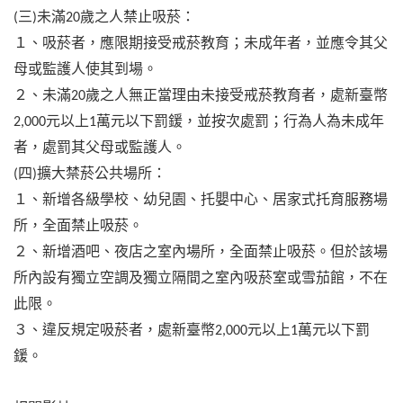
三
未滿
歲之人禁止吸菸：
(
)
20
１、吸菸者，應限期接受戒菸教育；未成年者，並應令其父
母或監護人使其到場。
２、未滿
歲之人無正當理由未接受戒菸教育者，處新臺幣
20
元以上
萬元以下罰鍰，並按次處罰；行為人為未成年
2,000
1
者，處罰其父母或監護人。
四
擴大禁菸公共場所：
(
)
１、新增各級學校、幼兒園、托嬰中心、居家式托育服務場
所，全面禁止吸菸。
２、新增酒吧、夜店之室內場所，全面禁止吸菸。但於該場
所內設有獨立空調及獨立隔間之室內吸菸室或雪茄館，不在
此限。
３、違反規定吸菸者，處新臺幣
元以上
萬元以下罰
2,000
1
鍰。