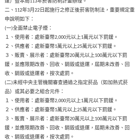
達）暨本局
年菸害防制計畫辦理。
113
二、
年
月
日起施行之修正後菸害防制法，重要規定重
112
3
22
申說明如下：
一
全面禁止電子煙：
(
)
１、使用者：處新臺幣
元以上
萬元以下罰鍰。
2,000
1
２、供應者：處新臺幣
萬元以上
萬元以下罰鍰。
1
25
３、販賣、展示者：處新臺幣
萬元以上
萬元以下罰
20
100
鍰，並應限期改善、回收、銷毀或退運，屆期未改善、回
收、銷毀或退運者，按次處罰。
二
未經中央主管機關審查通過之指定菸品（如加熱式菸
(
)
品）或其必要之組合元件：
１、使用者：處新臺幣
元以上
萬元以下罰鍰。
2,000
1
２、供應者：處新臺幣
萬元以上
萬元以下罰鍰。
1
25
３、販賣、展示者：處新臺幣
萬元以上
萬元以下罰
20
100
鍰，並應限期改善、回收、銷毀或退運，屆期未改善、回
收、銷毀或退運者，按次處罰。